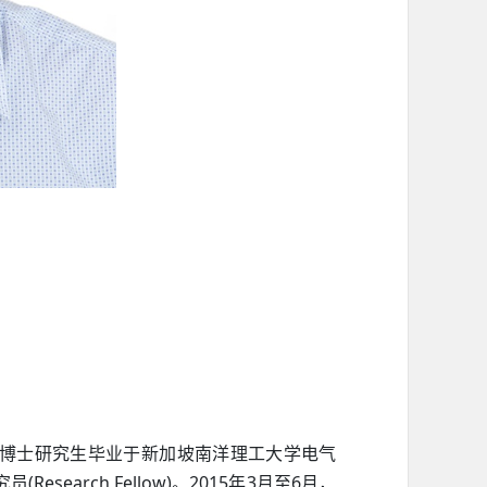
博士研究生毕业于新加坡南洋理工大学电气
(Research Fellow)
2015
3
6
究员
。
年
月至
月，