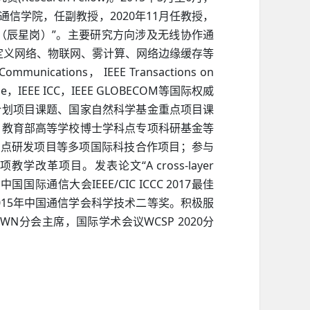
2020
11
通信学院，任副教授，
年
月任教授，
”
（辰星岗）
。主要研究方向涉及无线协作通
定义网络、物联网、雾计算、网络边缘缓存等
n Communications
IEEE Transactions on
，
ne
IEEE ICC
IEEE GLOBECOM
，
，
等国际权威
计划项目课题、国家自然科学基金重点项目课
、教育部高等学校博士学科点专项科研基金等
重点研发项目等多项国际科技合作项目；参与
“A cross-layer
项教学改革项目。发表论文
IEEE/CIC ICCC 2017
获中国国际通信大会
最佳
015
年中国通信学会科学技术二等奖。积极服
MWN
WCSP 2020
分会主席，国际学术会议
分