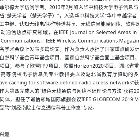
2013
2
菲尔德大学访问学者。
年
月加入华中科技大学电子信息与
“
”
“
省
楚天学者（楚天学子）
，入选华中科技大学
华中卓越学者
/
工中继、认知无线电
协作频谱共享、无线信息能量同传、软件
IEEE Journal on Selected Areas i
移动通信热点研究领域，在
s Communications
IEEE Wireless Communications Magazi
，
名学术会议上发表多篇论文。作为负责人承担了国家重点研发
自然科学基金青年基金项目、国家自然科学基金面上基金项目
FP7
Horizon2020
项目；参与了欧盟
项目、欧盟
项目、湖北省
部高等院校电子信息类专业教指委以及湖北省教育厅资助的多
ive caching for software-defined radio access networks”
“
”
2
作为第四完成人的
绿色无线通信与网络基础理论与方法
获得
IEEE GLOBECOM 2019 
同体，担任了通信领域国际旗舰会议
“
”
受聘
刘经南院士信息通信科普工作室
专家。
兴趣