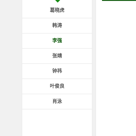
葛晓虎
韩涛
李强
张靖
钟祎
叶俊良
肖泳